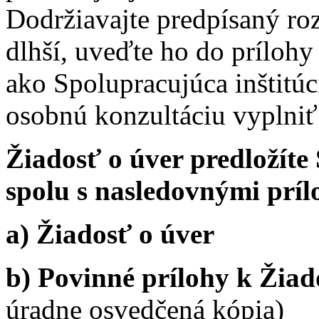
Dodržiavajte predpísaný rozs
dlhší, uveďte ho do príloh
ako Spolupracujúca inštitú
osobnú konzultáciu vyplniť 
Žiadosť o úver predložíte 
spolu s nasledovnými prí
a) Žiadosť o úver
b) Povinné prílohy k Žiad
úradne osvedčená kópia)