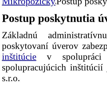
Mikropôžičky
Postup posky
Postup poskytnutia ú
Základnú administratí
poskytovaní úverov zabezp
inštitúcie
v spolupráci
spolupracujúcich inštitúci
s.r.o.