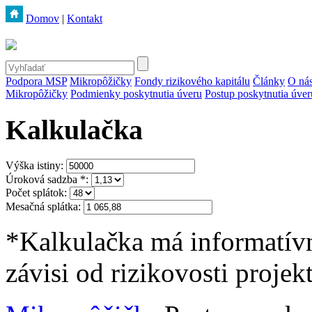
Domov
|
Kontakt
Podpora MSP
Mikropôžičky
Fondy rizikového kapitálu
Články
O ná
Mikropôžičky
Podmienky poskytnutia úveru
Postup poskytnutia úve
Kalkulačka
Výška istiny:
Úroková sadzba
*
:
Počet splátok:
Mesačná splátka:
*
Kalkulačka má informatívn
závisi od rizikovosti projek