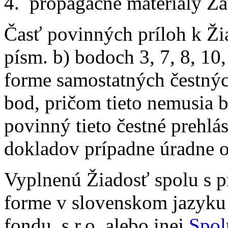
4. propagačné materiály Z
Časť povinných príloh k Ži
písm. b) bodoch 3, 7, 8, 10
forme samostatných čestnýc
bod, pričom tieto nemusia 
povinný tieto čestné prehlá
dokladov prípadne úradne 
Vyplnenú Žiadosť spolu s pr
forme v slovenskom jazyk
fondu, s.r.o. alebo inej
Spol