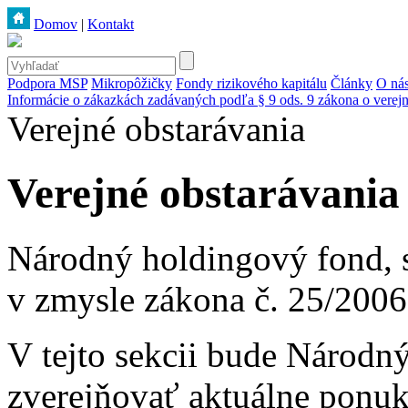
Domov
|
Kontakt
Podpora MSP
Mikropôžičky
Fondy rizikového kapitálu
Články
O ná
Informácie o zákazkách zadávaných podľa § 9 ods. 9 zákona o verej
Verejné obstarávania
Verejné obstarávania
Národný holdingový fond, s
v zmysle zákona č. 25/2006 
V tejto sekcii bude Národný
zverejňovať aktuálne ponuk